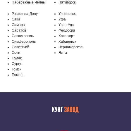
Набережные Челны
Пятигорск
Бережковский проезд, 212
Ростов-на-Дону
Ульяновск
Саки
Уфа
Самара
Улан-Удэ
Саратов
Феодосия
Севастополь
Хасавюрт
Симферополь
Хабаровск
Советский
Черноморское
Сочи
Ялта
Судак
Сургут
Томск
Тюмень