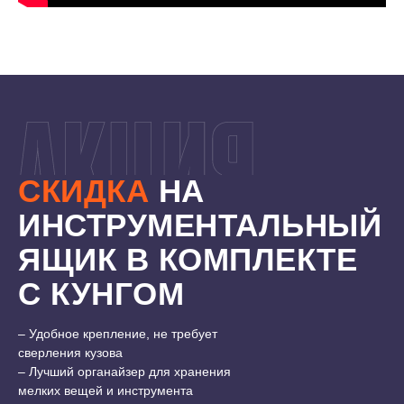
СКИДКА
НА
ИНСТРУМЕНТАЛЬНЫЙ
ЯЩИК В КОМПЛЕКТЕ
С КУНГОМ
7500 ₽
11000 ₽
– Удобное крепление, не требует
сверления кузова
– Лучший органайзер для хранения
мелких вещей и инструмента