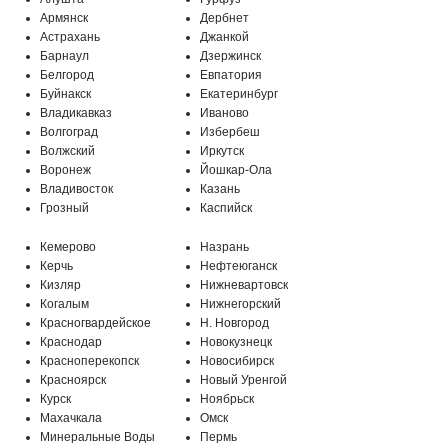
Армянск
Дербнет
Астрахань
Джанкой
Барнаул
Дзержинск
Белгород
Евпатория
Буйнакск
Екатеринбург
Владикавказ
Иваново
Волгоград
Избербеш
Волжский
Иркутск
Воронеж
Йошкар-Ола
Владивосток
Казань
Грозный
Каспийск
Кемерово
Назрань
Керчь
Нефтеюганск
Кизляр
Нижневартовск
Когалым
Нижнегорский
Красногвардейское
Н. Новгород
Краснодар
Новокузнецк
Красноперекопск
Новосибирск
Красноярск
Новый Уренгой
Курск
Ноябрьск
Махачкала
Омск
Минеральные Воды
Пермь
МО, г. Подольск, мкр-н Климовск,