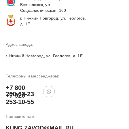
Всеволожск, ул.
Соцеалистическая, 160
г. Нижний Новгород, ул. Геологов,
д. 1Е
Адрес завода:
г. Нижний Новгород, ул. Геологов, д. 1Е
ПОДОБРАТЬ
Телефоны и мессенджеры:
КУНГ
+7 800
200-62-23
+7 920
253-10-55
Напишите нам:
KUNG.ZAVOD@MAIL.RU