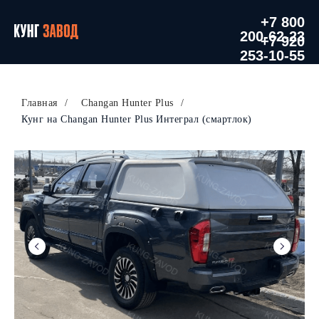
+7 800
200-62-23
+7 920
253-10-55
Главная
/
Changan Hunter Plus
/
Кунг на Changan Hunter Plus Интеграл (смартлок)