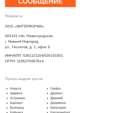
СООБЩЕНИЕ
Реквизиты:
OOO «ИНТЕРФОРМА»
603141 обл. Нижегородская,
г. Нижний Новгород,
ул., Геологов, д. 1, офис 6
ИНН/КПП: 5261121104/526101001
ОГРН: 1185275067614
Пункты выдачи кунгов:
Алушта
Гурфуз
Армянск
Дербнет
Астрахань
Джанкой
Барнаул
Дзержинск
Белгород
Евпатория
Буйнакск
Екатеринбург