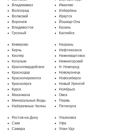
Владикавказ
Иваново
Волгоград
Избербеш
Волжский
Иркутск
Воронеж
Йошкар-Ола
Владивосток
Казань
Грозный
Каспийск
Кемерово
Назрань
Керчь
Нефтеюганск
Кизляр
Нижневартовск
Когалым
Нижнегорский
Красногвардейское
Н. Новгород
Краснодар
Новокузнецк
Красноперекопск
Новосибирск
Красноярск
Новый Уренгой
Курск
Ноябрьск
Махачкала
Омск
Минеральные Воды
Пермь
МО, г. Подольск, мкр-н Климовск,
Набережные Челны
Пятигорск
Бережковский проезд, 212
Ростов-на-Дону
Ульяновск
Саки
Уфа
Самара
Улан-Удэ