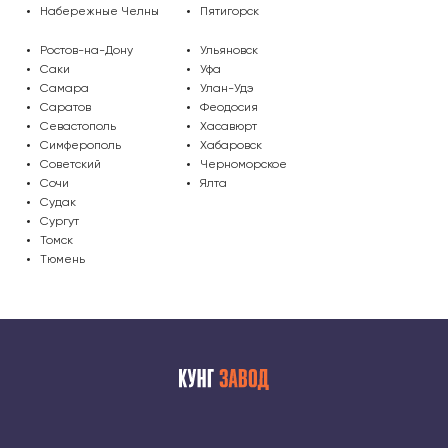
МО, г. Подольск, мкр-н Климовск,
Набережные Челны
Пятигорск
Бережковский проезд, 212
Ростов-на-Дону
Ульяновск
Саки
Уфа
Самара
Улан-Удэ
Саратов
Феодосия
Севастополь
Хасавюрт
Симферополь
Хабаровск
Советский
Черноморское
Сочи
Ялта
Судак
Сургут
Томск
Тюмень