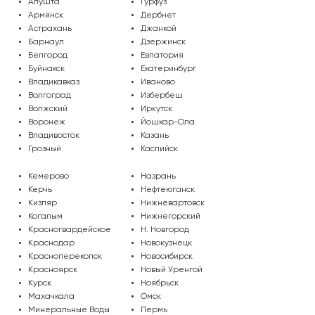
Алушта
Гурфуз
Армянск
Дербнет
Астрахань
Джанкой
Барнаул
Дзержинск
Белгород
Евпатория
Буйнакск
Екатеринбург
Владикавказ
Иваново
Волгоград
Избербеш
Волжский
Иркутск
Воронеж
Йошкар-Ола
Владивосток
Казань
Грозный
Каспийск
Кемерово
Назрань
Керчь
Нефтеюганск
Кизляр
Нижневартовск
Когалым
Нижнегорский
Красногвардейское
Н. Новгород
Краснодар
Новокузнецк
Красноперекопск
Новосибирск
Красноярск
Новый Уренгой
Курск
Ноябрьск
Махачкала
Омск
Минеральные Воды
Пермь