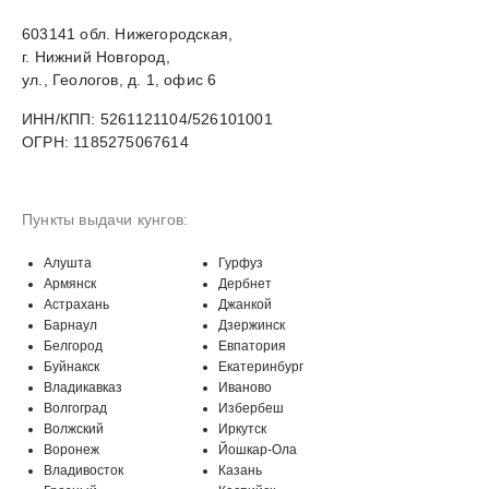
603141 обл. Нижегородская,
г. Нижний Новгород,
ул., Геологов, д. 1, офис 6
ИНН/КПП: 5261121104/526101001
ОГРН: 1185275067614
Пункты выдачи кунгов:
Алушта
Гурфуз
Армянск
Дербнет
Астрахань
Джанкой
Барнаул
Дзержинск
Белгород
Евпатория
Буйнакск
Екатеринбург
Владикавказ
Иваново
Волгоград
Избербеш
Волжский
Иркутск
Воронеж
Йошкар-Ола
Владивосток
Казань