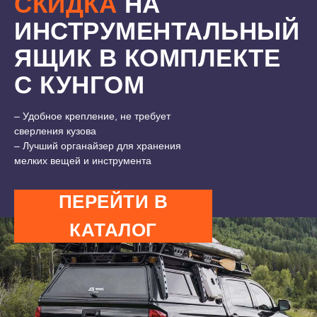
СКИДКА
НА
ИНСТРУМЕНТАЛЬНЫЙ
ЯЩИК В КОМПЛЕКТЕ
С КУНГОМ
7500 ₽
11000 ₽
– Удобное крепление, не требует
сверления кузова
– Лучший органайзер для хранения
мелких вещей и инструмента
ПЕРЕЙТИ В
КАТАЛОГ