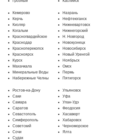
Грозный
Каспийск
Кемерово
Назрань
Керчь
Нефтеюганск
Кизляр
Нижневартовск
Когалым
Нижнегорский
Красногвардейское
Н. Новгород
Краснодар
Новокузнецк
Красноперекопск
Новосибирск
Красноярск
Новый Уренгой
Курск
Ноябрьск
Махачкала
Омск
Минеральные Воды
Пермь
МО, г. Подольск, мкр-н Климовск,
Набережные Челны
Пятигорск
Бережковский проезд, 212
Ростов-на-Дону
Ульяновск
Саки
Уфа
Самара
Улан-Удэ
Саратов
Феодосия
Севастополь
Хасавюрт
Симферополь
Хабаровск
Советский
Черноморское
Сочи
Ялта
Судак