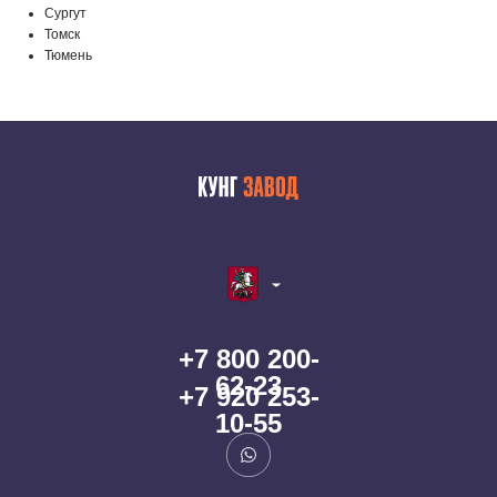
Сургут
Томск
Тюмень
+7 800 200-
62-23
+7 920 253-
10-55