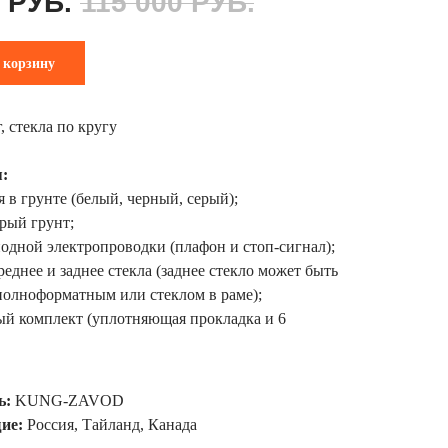
РУБ.
115 000
РУБ.
 корзину
 стекла по кругу
:
я в грунте (белый, черный, серый);
ерый грунт;
одной электропроводки (плафон и стоп-сигнал);
реднее и заднее стекла (заднее стекло может быть
полноформатным или стеклом в раме);
ый комплект (уплотняющая прокладка и 6
ь:
KUNG-ZAVOD
ие:
Россия, Тайланд, Канада