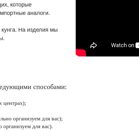
щих, которые
импортные аналоги.
 кунга. На изделия мы
ы.
следующими способами:
 центрах);
льно организуем для вас);
о организуем для вас).