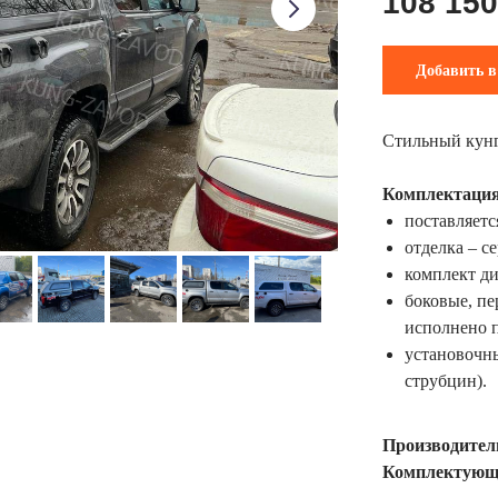
108 150
Добавить в
Стильный кунг,
Комплектация
поставляетс
отделка – с
комплект ди
боковые, пе
исполнено 
установочн
струбцин).
Производител
Комплектующ