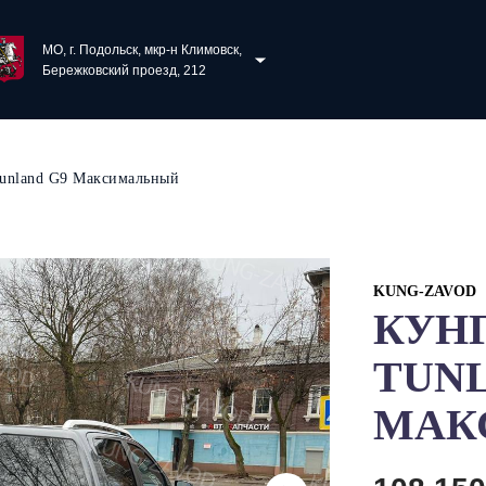
МО, г. Подольск, мкр-н Климовск,
Бережковский проезд, 212
Tunland G9 Максимальный
KUNG-ZAVOD
КУНГ
TUNL
МАК