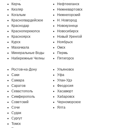
Керчь
Нефтеюганск
Кизляр
Нижневартовск
Когалым
Нижнегорский
Красногвардейское
Н. Новгород
Краснодар
Новокузнецк
Красноперекопск
Новосибирск
Красноярск
Новый Уренгой
Курск
Ноябрьск
Махачкала
Омск
Минеральные Воды
Пермь
МО, г. Подольск, мкр-н Климовск,
Набережные Челны
Пятигорск
Бережковский проезд, 212
Ростов-на-Дону
Ульяновск
Саки
Уфа
Самара
Улан-Удэ
Саратов
Феодосия
Севастополь
Хасавюрт
Симферополь
Хабаровск
Советский
Черноморское
Сочи
Ялта
Судак
Сургут
Томск