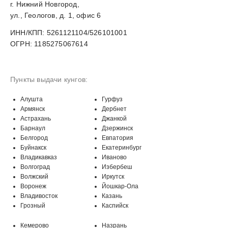
г. Нижний Новгород,
ул., Геологов, д. 1, офис 6
ИНН/КПП: 5261121104/526101001
ОГРН: 1185275067614
Пункты выдачи кунгов:
Алушта
Гурфуз
Армянск
Дербнет
Астрахань
Джанкой
Барнаул
Дзержинск
Белгород
Евпатория
Буйнакск
Екатеринбург
Владикавказ
Иваново
Волгоград
Избербеш
Волжский
Иркутск
Воронеж
Йошкар-Ола
Владивосток
Казань
Грозный
Каспийск
Кемерово
Назрань