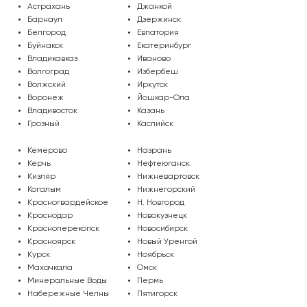
Астрахань
Джанкой
Барнаул
Дзержинск
Белгород
Евпатория
Буйнакск
Екатеринбург
Владикавказ
Иваново
Волгоград
Избербеш
Волжский
Иркутск
Воронеж
Йошкар-Ола
Владивосток
Казань
Грозный
Каспийск
Кемерово
Назрань
Керчь
Нефтеюганск
Кизляр
Нижневартовск
Когалым
Нижнегорский
Красногвардейское
Н. Новгород
Краснодар
Новокузнецк
Красноперекопск
Новосибирск
Красноярск
Новый Уренгой
Курск
Ноябрьск
Махачкала
Омск
Минеральные Воды
Пермь
МО, г. Подольск, мкр-н Климовск,
Набережные Челны
Пятигорск
Бережковский проезд, 212