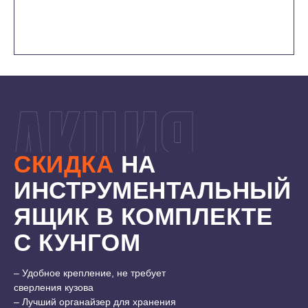
СКИДКА
НА
ИНСТРУМЕНТАЛЬНЫЙ
ЯЩИК В КОМПЛЕКТЕ
С КУНГОМ
7500 ₽
11000 ₽
– Удобное крепление, не требует
сверления кузова
– Лучший органайзер для хранения