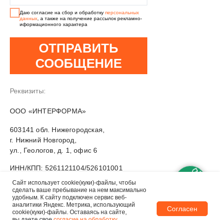
Даю согласие на сбор и обработку
персональных
данных
, а также на получение рассылок рекламно-
иформационного характера
ОТПРАВИТЬ
СООБЩЕНИЕ
Реквизиты:
ПОДОБРАТЬ
OOO «ИНТЕРФОРМА»
КУНГ
603141 обл. Нижегородская,
г. Нижний Новгород,
ул., Геологов, д. 1, офис 6
ИНН/КПП: 5261121104/526101001
ОГРН: 1185275067614
Сайт использует cookie(куки)-файлы, чтобы
сделать ваше пребывание на нем максимально
удобным. К cайту подключен сервис веб-
аналитики Яндекс. Метрика, использующий
Согласен
cookie(куки)-файлы. Оставаясь на сайте,
Пункты выдачи кунгов:
вы даете свое
согласие на обработку