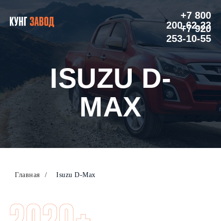
+7 800
200-62-23
+7 920
253-10-55
ISUZU D-
MAX
Главная
/
Isuzu D-Max