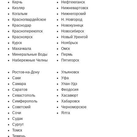
Керчь
Нефтеюганск
Кизляр
Нижневартовск
Когалым
Нижнегорский
Красногвардейское
Н. Новгород
Краснодар
Новокузнецк
Красноперекопск
Новосибирск
Красноярск
Новый Уренгой
Курск
Ноябрьск
Махачкала
Омск
Минеральные Воды
Пермь
МО, г. Подольск, мкр-н Климовск,
Набережные Челны
Пятигорск
Бережковский проезд, 212
Ростов-на-Дону
Ульяновск
Саки
Уфа
Самара
Улан-Удэ
Саратов
Феодосия
Севастополь
Хасавюрт
Симферополь
Хабаровск
Советский
Черноморское
Сочи
Ялта
Судак
Сургут
Томск
Тюмень