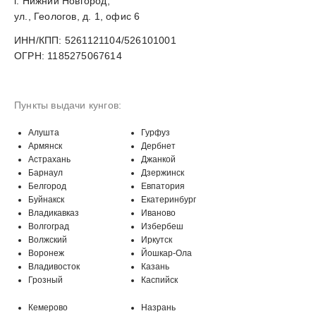
г. Нижний Новгород,
ул., Геологов, д. 1, офис 6
ИНН/КПП: 5261121104/526101001
ОГРН: 1185275067614
Пункты выдачи кунгов:
Алушта
Гурфуз
Армянск
Дербнет
Астрахань
Джанкой
Барнаул
Дзержинск
Белгород
Евпатория
Буйнакск
Екатеринбург
Владикавказ
Иваново
Волгоград
Избербеш
Волжский
Иркутск
Воронеж
Йошкар-Ола
Владивосток
Казань
Грозный
Каспийск
Кемерово
Назрань