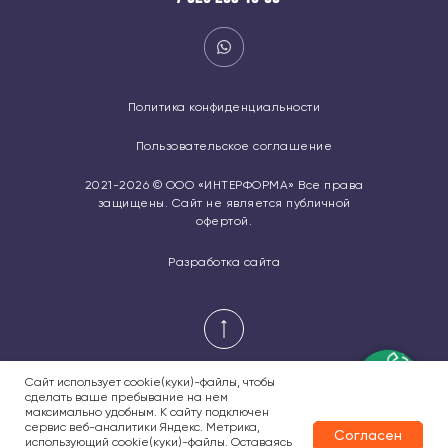
Политика конфиденциальности
Пользовательское соглашение
2021-2026 © ООО «ИНТЕРФОРМА» Все права
защищены. Сайт не является публичной
офертой.
Разработка сайта
Сайт использует cookie(куки)-файлы, чтобы
сделать ваше пребывание на нем
максимально удобным. К cайту подключен
сервис веб-аналитики Яндекс. Метрика,
Согласен
использующий cookie(куки)-файлы. Оставаясь