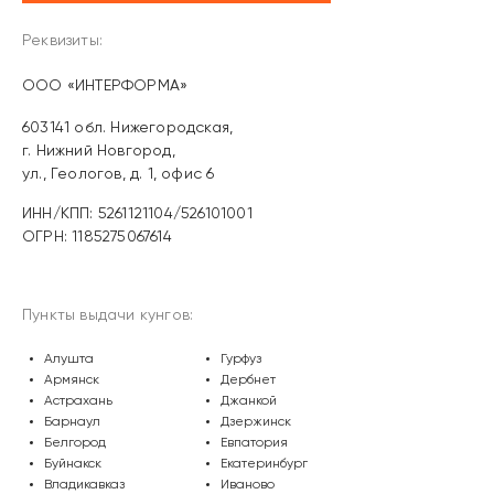
Реквизиты:
OOO «ИНТЕРФОРМА»
603141 обл. Нижегородская,
г. Нижний Новгород,
ул., Геологов, д. 1, офис 6
ИНН/КПП: 5261121104/526101001
ОГРН: 1185275067614
Пункты выдачи кунгов:
Алушта
Гурфуз
Армянск
Дербнет
Астрахань
Джанкой
Барнаул
Дзержинск
Белгород
Евпатория
Буйнакск
Екатеринбург
Владикавказ
Иваново