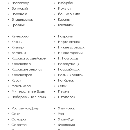
Волгоград
Избербеш
Волжский
Иркутск
Воронеж
Йошкар-Ола
Владивосток
Казань
Грозный
Каспийск
Кемерово
Назрань
Керчь
Нефтеюганск
Кизляр
Нижневартовск
Когалым
Нижнегорский
Красногвардейское
Н. Новгород
Краснодар
Новокузнецк
Красноперекопск
Новосибирск
Красноярск
Новый Уренгой
Курск
Ноябрьск
Махачкала
Омск
Минеральные Воды
Пермь
МО, г. Подольск, мкр-н Климовск,
Набережные Челны
Пятигорск
Бережковский проезд, 212
Ростов-на-Дону
Ульяновск
Саки
Уфа
Самара
Улан-Удэ
Саратов
Феодосия