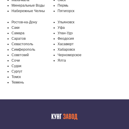
Минеральные Воды
Пермь
МО, г. Подольск, мкр-н Климовск,
Набережные Челны
Пятигорск
Бережковский проезд, 212
Ростов-на-Дону
Ульяновск
Саки
Уфа
Самара
Улан-Удэ
Саратов
Феодосия
Севастополь
Хасавюрт
Симферополь
Хабаровск
Советский
Черноморское
Сочи
Ялта
Судак
Сургут
Томск
Тюмень