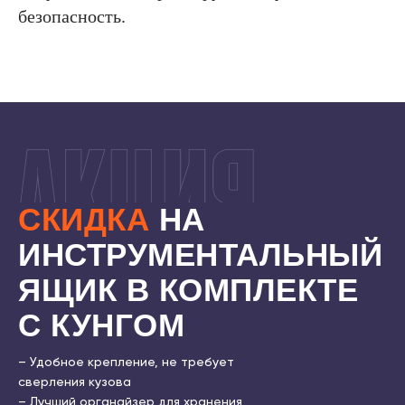
безопасность.
СКИДКА
НА
ИНСТРУМЕНТАЛЬНЫЙ
ЯЩИК В КОМПЛЕКТЕ
С КУНГОМ
7500 ₽
11000 ₽
– Удобное крепление, не требует
сверления кузова
– Лучший органайзер для хранения