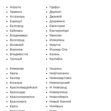
Алушта
Гурфуз
Армянск
Дербнет
Астрахань
Джанкой
Барнаул
Дзержинск
Белгород
Евпатория
Буйнакск
Екатеринбург
Владикавказ
Иваново
Волгоград
Избербеш
Волжский
Иркутск
Воронеж
Йошкар-Ола
Владивосток
Казань
Грозный
Каспийск
Кемерово
Назрань
Керчь
Нефтеюганск
Кизляр
Нижневартовск
Когалым
Нижнегорский
Красногвардейское
Н. Новгород
Краснодар
Новокузнецк
Красноперекопск
Новосибирск
Красноярск
Новый Уренгой
Курск
Ноябрьск
Махачкала
Омск