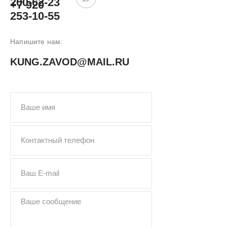
200-62-23
+7 920
253-10-55
Напишите нам:
KUNG.ZAVOD@MAIL.RU
ПОДОБРАТЬ
КУНГ