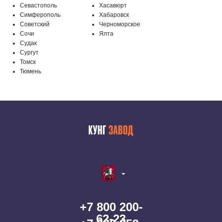
Севастополь
Хасавюрт
Симферополь
Хабаровск
Советский
Черноморское
Сочи
Ялта
Судак
Сургут
Томск
Тюмень
+7 800 200-
62-23