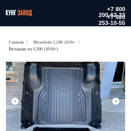
+7 800
200-62-23
+7 920
253-10-55
Главная
/
Mitsubishi L200 2018+
/
Вкладыш на L200 (2018+)