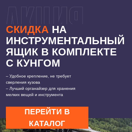
СКИДКА
НА
ИНСТРУМЕНТАЛЬНЫЙ
ЯЩИК В КОМПЛЕКТЕ
С КУНГОМ
7500 ₽
11000 ₽
– Удобное крепление, не требует
сверления кузова
– Лучший органайзер для хранения
мелких вещей и инструмента
ПЕРЕЙТИ В
КАТАЛОГ