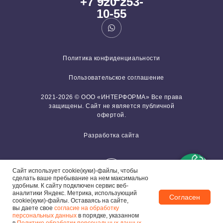
+7 920 253-
10-55
Политика конфиденциальности
Пользовательское соглашение
2021-2026 © ООО «ИНТЕРФОРМА» Все права
защищены. Сайт не является публичной
офертой.
Разработка сайта
Сайт использует cookie(куки)-файлы, чтобы
сделать ваше пребывание на нем максимально
удобным. К cайту подключен сервис веб-
аналитики Яндекс. Метрика, использующий
Согласен
cookie(куки)-файлы. Оставаясь на сайте,
вы даете свое
согласие на обработку
Задайте вопрос!
персональных данных
в порядке, указанном