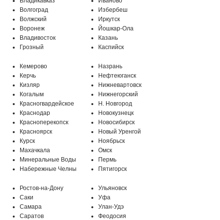
Владикавказ
Иваново
Волгоград
Избербеш
Волжский
Иркутск
Воронеж
Йошкар-Ола
Владивосток
Казань
Грозный
Каспийск
Кемерово
Назрань
Керчь
Нефтеюганск
Кизляр
Нижневартовск
Когалым
Нижнегорский
Красногвардейское
Н. Новгород
Краснодар
Новокузнецк
Красноперекопск
Новосибирск
Красноярск
Новый Уренгой
Курск
Ноябрьск
Махачкала
Омск
Минеральные Воды
Пермь
МО, г. Подольск, мкр-н Климовск,
Набережные Челны
Пятигорск
Бережковский проезд, 212
Ростов-на-Дону
Ульяновск
Саки
Уфа
Самара
Улан-Удэ
Саратов
Феодосия