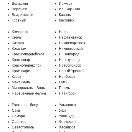
Волжский
Иркутск
Воронеж
Йошкар-Ола
Владивосток
Казань
Грозный
Каспийск
Кемерово
Назрань
Керчь
Нефтеюганск
Кизляр
Нижневартовск
Когалым
Нижнегорский
Красногвардейское
Н. Новгород
Краснодар
Новокузнецк
Красноперекопск
Новосибирск
Красноярск
Новый Уренгой
Курск
Ноябрьск
Махачкала
Омск
Минеральные Воды
Пермь
МО, г. Подольск, мкр-н Климовск,
Набережные Челны
Пятигорск
Бережковский проезд, 212
Ростов-на-Дону
Ульяновск
Саки
Уфа
Самара
Улан-Удэ
Саратов
Феодосия
Севастополь
Хасавюрт