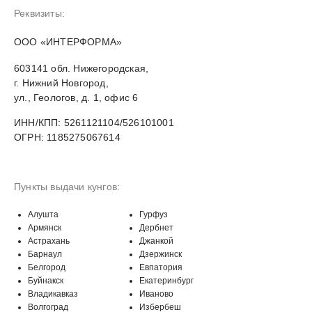
Реквизиты:
OOO «ИНТЕРФОРМА»
603141 обл. Нижегородская,
г. Нижний Новгород,
ул., Геологов, д. 1, офис 6
ИНН/КПП: 5261121104/526101001
ОГРН: 1185275067614
Пункты выдачи кунгов:
Алушта
Гурфуз
Армянск
Дербнет
Астрахань
Джанкой
Барнаул
Дзержинск
Белгород
Евпатория
Буйнакск
Екатеринбург
Владикавказ
Иваново
Волгоград
Избербеш